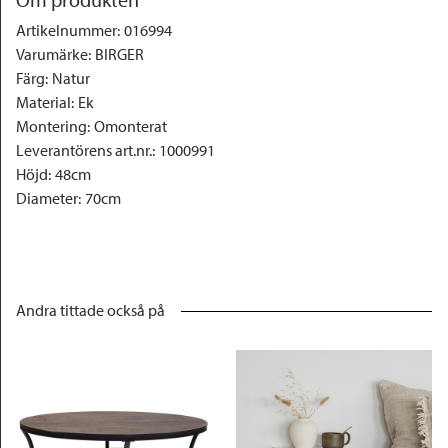
Artikelnummer
:
016994
Varumärke
:
BIRGER
Färg
:
Natur
Material
:
Ek
Montering
:
Omonterat
Leverantörens art.nr.
:
1000991
Höjd
:
48cm
Diameter
:
70cm
Andra tittade också på