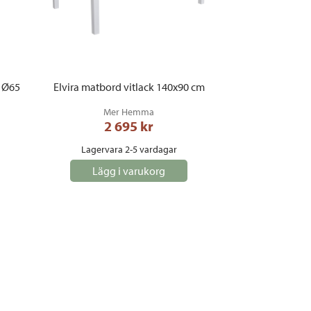
d Ø65
Elvira matbord vitlack 140x90 cm
Mer Hemma
2 695
 kr
Lagervara 2-5 vardagar
Lägg i varukorg