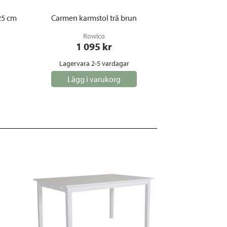
25 cm
Carmen karmstol trä brun
Rowico
1 095
 kr
Lagervara 2-5 vardagar
Lägg i varukorg