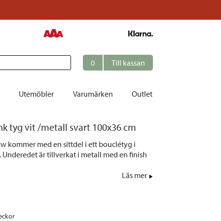
0
Till kassan
Utemöbler
Varumärken
Outlet
 tyg vit /metall svart 100x36 cm
et
 kommer med en sittdel i ett bouclétyg i
ation
 Underedet är tillverkat i metall med en finish
r
Läs mer
tolar | Solsängar
ring
ockar
eckor