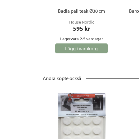
Badia pall teak Ø30 cm
Barc
House Nordic
595
 kr
Lagervara 2-5 vardagar
Lägg i varukorg
Andra köpte också