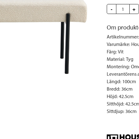
Täcken och kuddar
Sängbord
Klockor
Taklampor
Loun
-
+
Vedställ
Kuddar | Plädar
Vägglampor
Matg
Vinställ
Ljuslyktor | Ljusstakar
Utelampor
Möbe
Om produkt
Vitrinskåp
Ljus | Doft
Paraso
Artikelnummer
:
Garderober
Skafferi
Pavilj
Varumärke
:
Hou
Färg
:
Vit
Speglar
Soffo
Material
:
Tyg
Tavlor
Stolar
Montering
:
Omo
Vaser | Krukor
Utefåt
Leverantörens ar
Längd
:
100cm
Utek
Bredd
:
36cm
Höjd
:
42.5cm
Sitthöjd
:
42.5c
Sittdjup
:
36cm