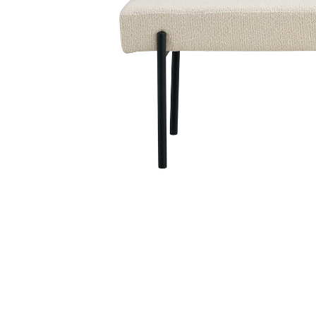
Sammetssoffor
Tygstolar
Soffgrupper
Tygsoffor
Tillbehör till soffa