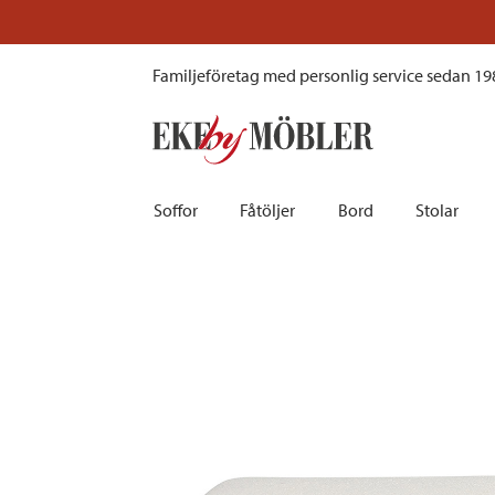
Swindon bänk tyg vit /metall svart 100x36 cm
Familjeföretag med personlig service sedan 19
Soffor
Fåtöljer
Bord
Stolar
Biosoffor | Recliner
Fotpallar och sittpuffar
Barbord
Barnstolar
Bäddsoffor
Fåtöljer i sammet
Matbord
Barstolar |
Divansoffor
Fåtöljer med fotpallar
Matgrupper
Pallar | Bä
Howardsoffor
Reclinerfåtöljer
Skrivbord
Skinnstolar
Hörnsoffor
Skinnfåtöljer
Småbord | Sidobord
Skrivbords
Soffor 2-sits | 3-sits | 4-sits
Tygfåtöljer
Soffbord
Stolsdyno
Skinnsoffor
Tillbehör till fåtölj
Trästolar