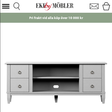
Stockholm tv-bänk furu whitewash B150 cm
Välj Kategori
Fri frakt vid alla köp över 10 000 kr
Soffor
Fåtöljer
Bord
Stolar
Sängar
Förvaring
Inredning
Mattor
Belysning
Utemöbler
Varumärken