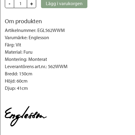
-
+
Lägg i varukorgen
Om produkten
Artikelnummer
:
EGL562WWM
Varumärke
:
Englesson
Färg
:
Vit
Material
:
Furu
Montering
:
Monterat
Leverantörens art.nr.
:
562WWM
Bredd
:
150cm
Höjd
:
60cm
Djup
:
41cm