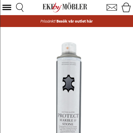
Sten- och marmorskydd 400 ml
Välj Kategori
Prissänkt!
Besök vår outlet här
Soffor
Fåtöljer
Bord
Stolar
Sängar
Förvaring
Inredning
Mattor
Belysning
Utemöbler
Varumärken