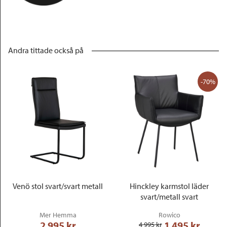
Andra tittade också på
-70%
Venö stol svart/svart metall
Hinckley karmstol läder
svart/metall svart
Mer Hemma
Rowico
2 995
 kr
1 495
 kr
4 995
 kr