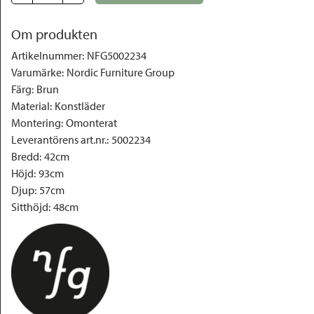
Om produkten
Artikelnummer
:
NFG5002234
Varumärke
:
Nordic Furniture Group
Färg
:
Brun
Material
:
Konstläder
Montering
:
Omonterat
Leverantörens art.nr.
:
5002234
Bredd
:
42cm
Höjd
:
93cm
Djup
:
57cm
Sitthöjd
:
48cm