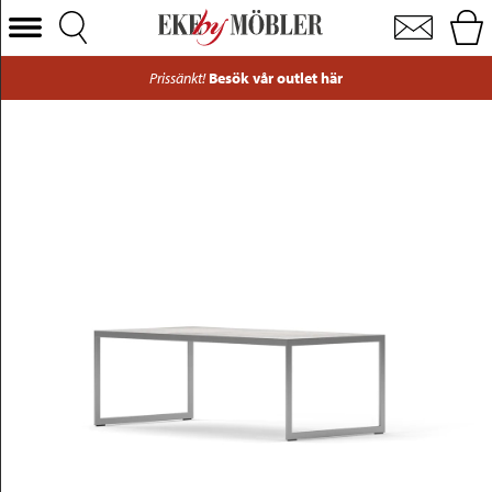
Square soffbord metall silvergrå/sten Marble 122x62cm
Välj Kategori
Prissänkt!
Besök vår outlet här
Soffor
Fåtöljer
Bord
Stolar
Sängar
Förvaring
Inredning
Mattor
Belysning
Utemöbler
Varumärken