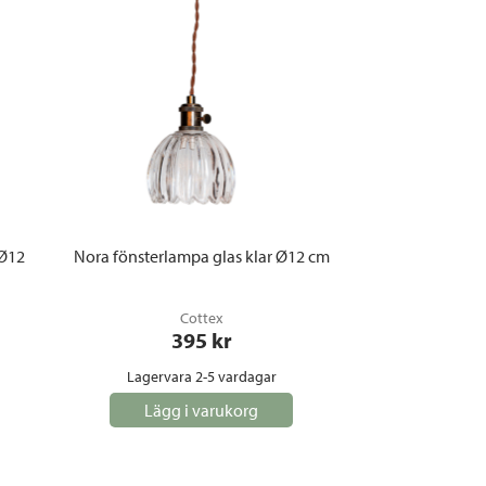
 Ø12
Nora fönsterlampa glas klar Ø12 cm
Cottex
395
 kr
Lagervara 2-5 vardagar
Lägg i varukorg