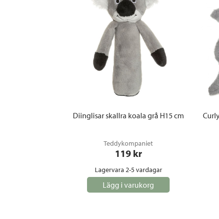
Diinglisar skallra koala grå H15 cm
Curl
Teddykompaniet
119
 kr
Lagervara 2-5 vardagar
Lägg i varukorg