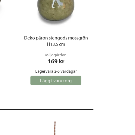
Deko päron stengods mossgrön
H13.5 cm
Miljögården
169
 kr
Lagervara 2-5 vardagar
Lägg i varukorg