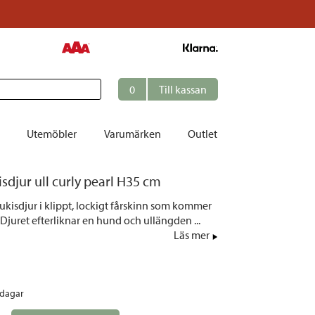
0
Till kassan
Utemöbler
Varumärken
Outlet
djur ull curly pearl H35 cm
et
ukisdjur i klippt, lockigt fårskinn som kommer
ation
 Djuret efterliknar en hund och ullängden ...
r
Läs mer
tolar | Solsängar
ring
rdagar
ockar