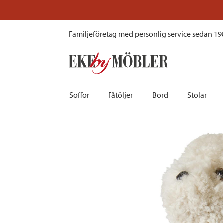
Snowy mjukisdjur ull curly pearl H35 cm
Familjeföretag med personlig service sedan 19
Soffor
Fåtöljer
Bord
Stolar
Biosoffor | Recliner
Fotpallar och sittpuffar
Barbord
Barnstolar
Bäddsoffor
Fåtöljer i sammet
Matbord
Barstolar |
Divansoffor
Fåtöljer med fotpallar
Matgrupper
Pallar | Bä
Howardsoffor
Reclinerfåtöljer
Skrivbord
Skinnstolar
Hörnsoffor
Skinnfåtöljer
Småbord | Sidobord
Skrivbords
Soffor 2-sits | 3-sits | 4-sits
Tygfåtöljer
Soffbord
Stolsdyno
Skinnsoffor
Tillbehör till fåtölj
Trästolar