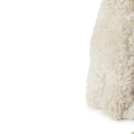
Sammetssoffor
Tygstolar
Soffgrupper
Tygsoffor
Tillbehör till soffa