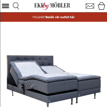
Skanör ställbar säng tyg grå med/fast 180x200 cm
Välj Kategori
Prissänkt!
Besök vår outlet här
Soffor
Fåtöljer
Bord
Stolar
Sängar
Förvaring
Inredning
Mattor
Belysning
Utemöbler
Varumärken