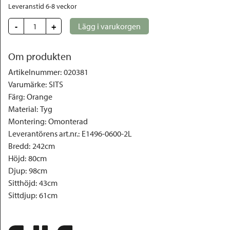
Leveranstid 6-8 veckor
-
+
Lägg i varukorgen
Om produkten
Artikelnummer
:
020381
Varumärke
:
SITS
Färg
:
Orange
Material
:
Tyg
Montering
:
Omonterad
Leverantörens art.nr.
:
E1496-0600-2L
Bredd
:
242cm
Höjd
:
80cm
Djup
:
98cm
Sitthöjd
:
43cm
Sittdjup
:
61cm