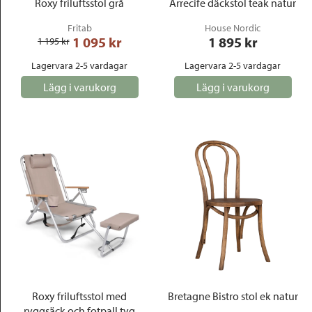
Roxy friluftsstol grå
Arrecife däckstol teak natur
Fritab
House Nordic
1 095
 kr
1 895
 kr
1 195
 kr
Lagervara 2-5 vardagar
Lagervara 2-5 vardagar
Lägg i varukorg
Lägg i varukorg
Roxy friluftsstol med
Bretagne Bistro stol ek natur
ryggsäck och fotpall tyg