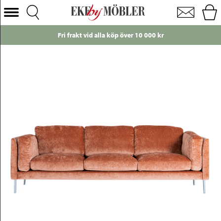
Sigge 3,5-sits soffa tyg orange
Välj Kategori
Fri frakt vid alla köp över 10 000 kr
Soffor
Fåtöljer
Bord
Stolar
Sängar
Förvaring
Inredning
Mattor
Belysning
Utemöbler
Varumärken