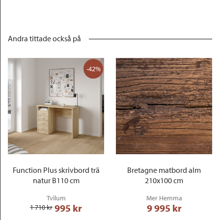
Andra tittade också på
-42%
Function Plus skrivbord trä
Bretagne matbord alm
natur B110 cm
210x100 cm
Tvilum
Mer Hemma
995
 kr
9 995
 kr
1 710
 kr