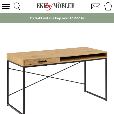
Seaford skrivbord metall svart/ek B140 cm
Välj Kategori
Fri frakt vid alla köp över 10 000 kr
Soffor
Fåtöljer
Bord
Stolar
Sängar
Förvaring
Inredning
Mattor
Belysning
Utemöbler
Varumärken