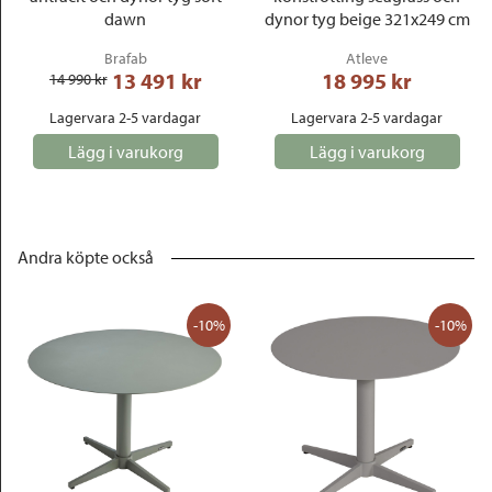
dawn
dynor tyg beige 321x249 cm
Brafab
Atleve
13 491
 kr
18 995
 kr
14 990
 kr
Lagervara 2-5 vardagar
Lagervara 2-5 vardagar
Lägg i varukorg
Lägg i varukorg
Andra köpte också
-10%
-10%