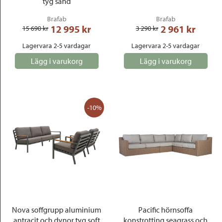
tyg sand
Brafab
Brafab
12 995
 kr
2 961
 kr
15 690
 kr
3 290
 kr
Lagervara 2-5 vardagar
Lagervara 2-5 vardagar
Lägg i varukorg
Lägg i varukorg
-10%
Nova soffgrupp aluminium
Pacific hörnsoffa
antracit och dynor tyg soft
konstrotting seagrass och