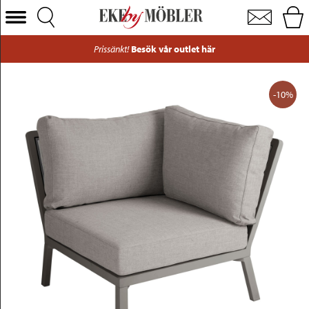
Samvaro modulsoffa lounge hörndel aluminium beige och dynor ty
Välj Kategori
Prissänkt!
Besök vår outlet här
Soffor
Fåtöljer
-10%
Bord
Stolar
Sängar
Förvaring
Inredning
Mattor
Belysning
Utemöbler
Varumärken