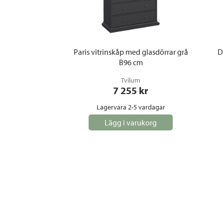
Paris vitrinskåp med glasdörrar grå
D
B96 cm
Tvilum
7 255
 kr
Lagervara 2-5 vardagar
Lägg i varukorg