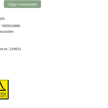
gemöbler
Lägg i varukorgen
rupper
lskydd
en
ller
1000026886
rossisten
onger och tält
r och soffgrupper
t.nr.
:
239032
öljer
m
ök