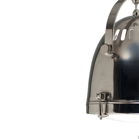
Sammetssoffor
Tygstolar
Soffgrupper
Tygsoffor
Tillbehör till soffa