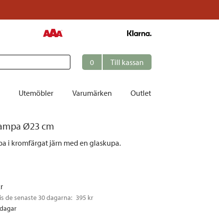
0
Till kassan
Utemöbler
Varumärken
Outlet
lampa Ø23 cm
et
a i kromfärgat järn med en glaskupa.
ation
r
tolar | Solsängar
kr
ring
is de senaste 30 dagarna: 
395 kr
ockar
rdagar