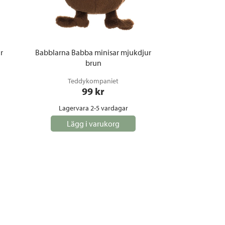
r
Babblarna Babba minisar mjukdjur
brun
Teddykompaniet
99
 kr
Lagervara 2-5 vardagar
Lägg i varukorg