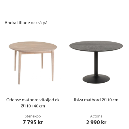
Andra tittade också på
Odense matbord vitoljad ek
Ibiza matbord Ø110 cm
Ø110+40 cm
Stenexpo
Actona
7 795
 kr
2 990
 kr