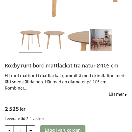
Outlet
Roxby runt bord mattlackat trä natur Ø105 cm
Ett runt matbord i mattlackat gummiträ med ekimitation med
lätt snedställda ben. Här med en diameter på 105 cm.
Kombiner...
Läs mer
2 525
 kr
Leveranstid 2-4 veckor
-
+
Lägg i varukorgen