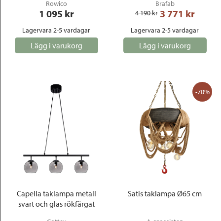
Rowico
Brafab
1 095
 kr
3 771
 kr
4 190
 kr
Lagervara 2-5 vardagar
Lagervara 2-5 vardagar
Lägg i varukorg
Lägg i varukorg
-70%
Capella taklampa metall
Satis taklampa Ø65 cm
svart och glas rökfärgat