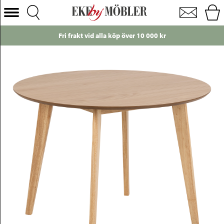
Roxby runt bord mattlackat trä natur Ø105 cm
Välj Kategori
Fri frakt vid alla köp över 10 000 kr
Soffor
Fåtöljer
Bord
Stolar
Sängar
Förvaring
Inredning
Mattor
Belysning
Utemöbler
Varumärken