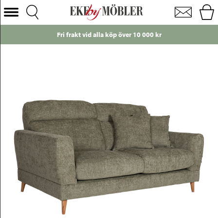
Robin 2-sits soffa tyg grön
Välj Kategori
Fri frakt vid alla köp över 10 000 kr
Soffor
Fåtöljer
Bord
Stolar
Sängar
Förvaring
Inredning
Mattor
Belysning
Utemöbler
Varumärken