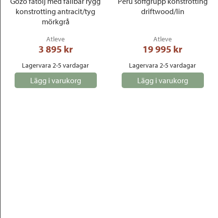
Gozo fåtölj med fällbar rygg
Peru soffgrupp konstrotting
konstrotting antracit/tyg
driftwood/lin
mörkgrå
Atleve
Atleve
3 895
 kr
19 995
 kr
Lagervara 2-5 vardagar
Lagervara 2-5 vardagar
Lägg i varukorg
Lägg i varukorg