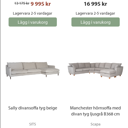
9 995
 kr
16 995
 kr
13 175
 kr
Lagervara 2-5 vardagar
Lagervara 2-5 vardagar
Lägg i varukorg
Lägg i varukorg
Sally divansoffa tyg beige
Manchester hörnsoffa med
divan tyg ljusgrå B368 cm
SITS
Scapa