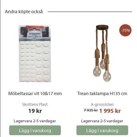
Andra köpte också
-75%
Möbeltassar vit 10&17 mm
Trean taklampa H135 cm
Skottens Plast
A-grossisten
19
 kr
1 995
 kr
7 935
 kr
Lagervara 2-5 vardagar
Lagervara 2-5 vardagar
Lägg i varukorg
Lägg i varukorg