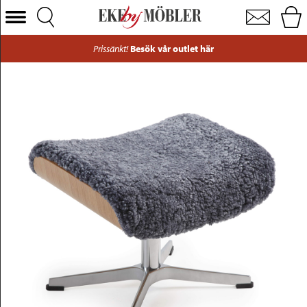
Prime fotpall snurr fårskinn graphite
Välj Kategori
Prissänkt!
Besök vår outlet här
Soffor
Fåtöljer
Bord
Stolar
Sängar
Förvaring
Inredning
Mattor
Belysning
Utemöbler
Varumärken