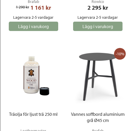
Brafab
Rowico
1 161
 kr
2 295
 kr
1 290
 kr
Lagervara 2-5 vardagar
Lagervara 2-5 vardagar
Lägg i varukorg
Lägg i varukorg
-10%
Träolja för ljust trä 250 ml
Vannes soffbord aluminium
grå Ø45 cm
Leathermaster
Brafab