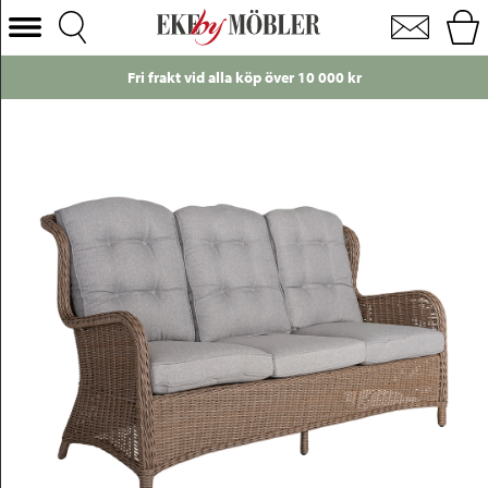
Peru 3-sits soffa konstrotting seagrass med dyna i linfärg
Välj Kategori
Fri frakt vid alla köp över 10 000 kr
Soffor
Fåtöljer
Bord
Stolar
Sängar
Förvaring
Inredning
Mattor
Belysning
Utemöbler
Varumärken