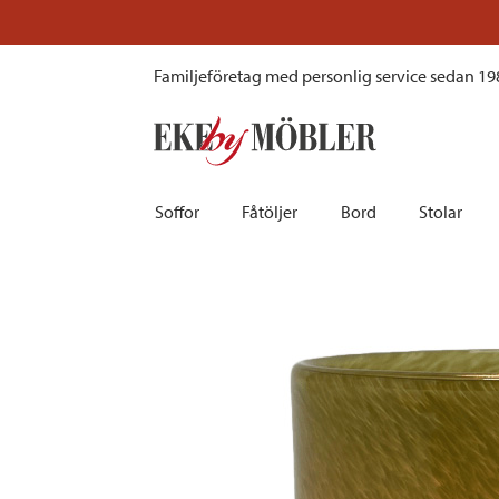
Nilla ljuslykta olivgrön H12 cm
Familjeföretag med personlig service sedan 19
Soffor
Fåtöljer
Bord
Stolar
Biosoffor | Recliner
Fotpallar och sittpuffar
Barbord
Barnstolar
Bäddsoffor
Fåtöljer i sammet
Matbord
Barstolar |
Divansoffor
Fåtöljer med fotpallar
Matgrupper
Pallar | Bä
Howardsoffor
Reclinerfåtöljer
Skrivbord
Skinnstolar
Hörnsoffor
Skinnfåtöljer
Småbord | Sidobord
Skrivbords
Soffor 2-sits | 3-sits | 4-sits
Tygfåtöljer
Soffbord
Stolsdyno
Skinnsoffor
Tillbehör till fåtölj
Trästolar