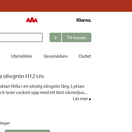
0
Till kassan
Utemöbler
Varumärken
Outlet
kta olivgrön H12 cm
et
ktan Nilla i en otrolig olivgrön färg. Lyktan
ation
h lyser vackert upp med ett tänt värmeljus...
r
Läs mer
tolar | Solsängar
ring
rdagar
ockar