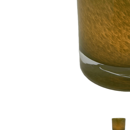
Sammetssoffor
Tygstolar
Soffgrupper
Tygsoffor
Tillbehör till soffa