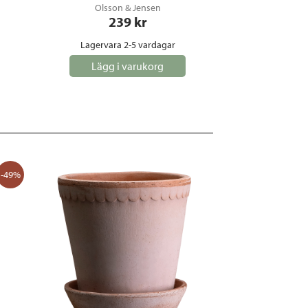
Olsson & Jensen
239
 kr
Lagervara 2-5 vardagar
Lägg i varukorg
-49%