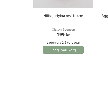
Nilla ljuslykta ros H10 cm
Äggl
Olsson & Jensen
199
 kr
Lagervara 2-5 vardagar
Lägg i varukorg