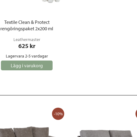
Textile Clean & Protect
rengöringspaket 2x200 ml
Leathermaster
625
 kr
Lagervara 2-5 vardagar
Lägg i varukorg
-10%