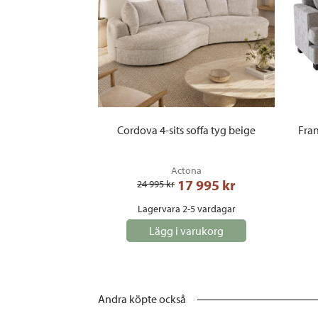
Cordova 4-sits soffa tyg beige
Fran
Actona
17 995
 kr
24 995
 kr
Lagervara 2-5 vardagar
Lägg i varukorg
Andra köpte också