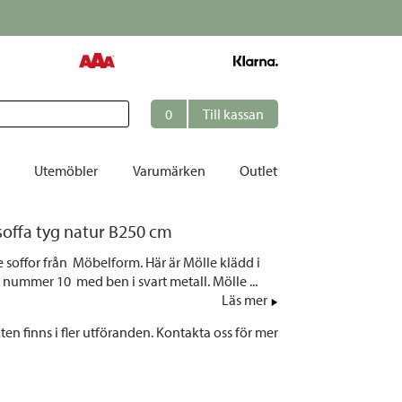
r i frakt till ombud
0
Till kassan
Utemöbler
Varumärken
Outlet
 soffa tyg natur B250 cm
et
e soffor från Möbelform. Här är Mölle klädd i
ation
 nummer 10 med ben i svart metall. Mölle ...
r
Läs mer
tolar | Solsängar
en finns i fler utföranden. Kontakta oss för mer
ring
ockar