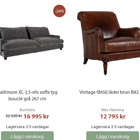
-24%
altimore XL 3,5-sits soffa tyg
Vintage fåtölj läder brun B82
bouclé grå 267 cm
Burhéns
Mer Hemma
16 995
 kr
12 795
 kr
22 220
 kr
Lagervara 2-5 vardagar
Lagervara 2-5 vardagar
Lägg i varukorg
Lägg i varukorg