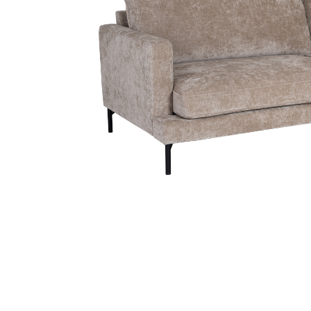
Sammetssoffor
Tygstolar
Soffgrupper
Tygsoffor
Tillbehör till soffa