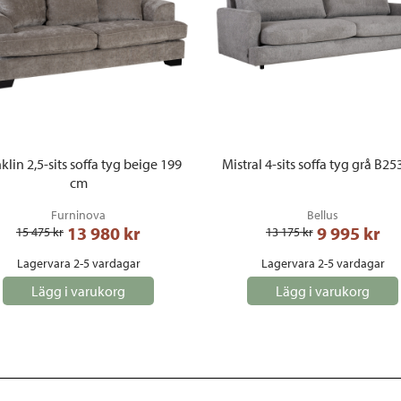
klin 2,5-sits soffa tyg beige 199
Mistral 4-sits soffa tyg grå B2
cm
Furninova
Bellus
13 980
 kr
9 995
 kr
15 475
 kr
13 175
 kr
Lagervara 2-5 vardagar
Lagervara 2-5 vardagar
Lägg i varukorg
Lägg i varukorg