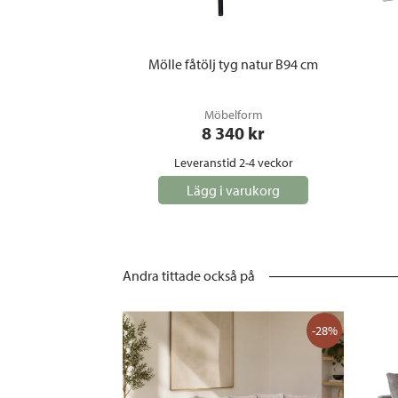
Mölle fåtölj tyg natur B94 cm
Möbelform
8 340
 kr
Leveranstid 2-4 veckor
Lägg i varukorg
Andra tittade också på
-28%