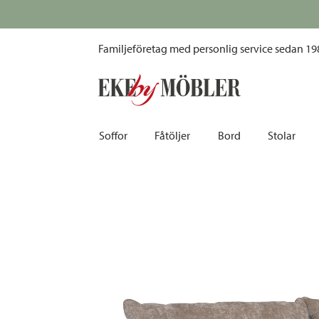
Mölle 2-sits soffa tyg natur B250 cm
Familjeföretag med personlig service sedan 19
Soffor
Fåtöljer
Bord
Stolar
Biosoffor | Recliner
Fotpallar och sittpuffar
Barbord
Barnstolar
Bäddsoffor
Fåtöljer i sammet
Matbord
Barstolar |
Divansoffor
Fåtöljer med fotpallar
Matgrupper
Pallar | Bä
Howardsoffor
Reclinerfåtöljer
Skrivbord
Skinnstolar
Hörnsoffor
Skinnfåtöljer
Småbord | Sidobord
Skrivbords
Soffor 2-sits | 3-sits | 4-sits
Tygfåtöljer
Soffbord
Stolsdyno
Skinnsoffor
Tillbehör till fåtölj
Trästolar