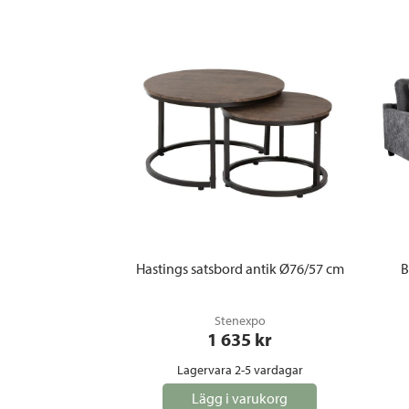
Hastings satsbord antik Ø76/57 cm
B
Stenexpo
1 635
 kr
Lagervara 2-5 vardagar
Lägg i varukorg