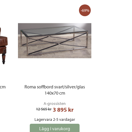
-69%
 cm
Roma soffbord svart/silver/glas
140x70 cm
A-grossisten
3 895
 kr
12 565
 kr
Lagervara 2-5 vardagar
Lägg i varukorg