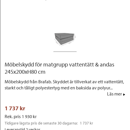
Outlet
Möbelskydd för matgrupp vattentätt & andas
245x200xH80 cm
Möbelskydd från Brafab. Skyddet är tillverkat av ett vattentätt,
starkt och tåligt polyestertyg med en baksida av polyur...
Läs mer
1 737
 kr
Rek. pris
1 930
 kr
Tidigare lägsta pris de senaste 30 dagarna: 
1 737 kr
Leveranstid 2 veckor