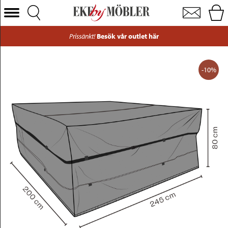
Möbelskydd för matgrupp vattentätt & andas 245x200xH80 cm
Välj Kategori
Prissänkt!
Besök vår outlet här
Soffor
Fåtöljer
-10%
Bord
Stolar
Sängar
Förvaring
Inredning
Mattor
Belysning
Utemöbler
Varumärken