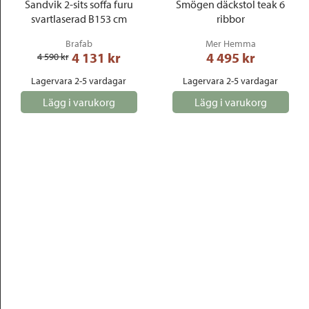
Sandvik 2-sits soffa furu
Smögen däckstol teak 6
svartlaserad B153 cm
ribbor
Brafab
Mer Hemma
4 131
 kr
4 495
 kr
4 590
 kr
Lagervara 2-5 vardagar
Lagervara 2-5 vardagar
Lägg i varukorg
Lägg i varukorg