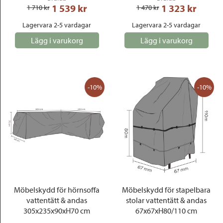
1 539
 kr
1 323
 kr
1 710
 kr
1 470
 kr
Lagervara 2-5 vardagar
Lagervara 2-5 vardagar
Lägg i varukorg
Lägg i varukorg
-10%
-10%
Möbelskydd för hörnsoffa
Möbelskydd för stapelbara
vattentätt & andas
stolar vattentätt & andas
305x235x90xH70 cm
67x67xH80/110 cm