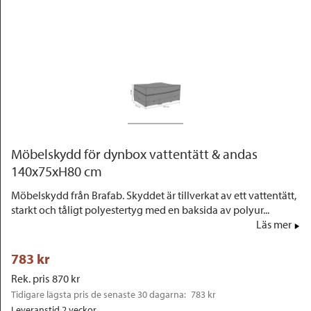
Outlet
Möbelskydd för dynbox vattentätt & andas
140x75xH80 cm
Möbelskydd från Brafab. Skyddet är tillverkat av ett vattentätt,
starkt och tåligt polyestertyg med en baksida av polyur...
Läs mer
783
 kr
Rek. pris
870
 kr
Tidigare lägsta pris de senaste 30 dagarna: 
783 kr
Leveranstid 2 veckor