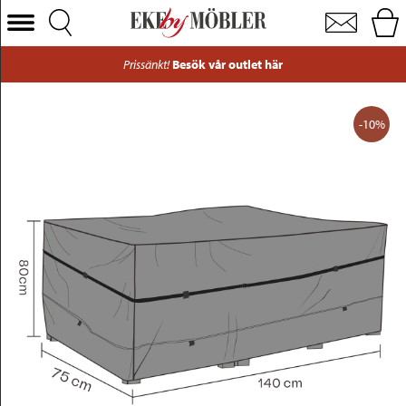
Möbelskydd för dynbox vattentätt & andas 140x75xH80 cm
Välj Kategori
Prissänkt!
Besök vår outlet här
Soffor
Fåtöljer
-10%
Bord
Stolar
Sängar
Förvaring
Inredning
Mattor
Belysning
Utemöbler
Varumärken