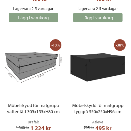
Lagervara 2-5 vardagar
Lagervara 2-5 vardagar
Lägg i varukorg
Lägg i varukorg
-10%
-38%
Möbelskydd för matgrupp
Möbelskydd för matgrupp
vattentätt 305x155xH80 cm
tyg grå 350x250xH96 cm
Brafab
Atleve
1 224
 kr
495
 kr
1 360
 kr
795
 kr