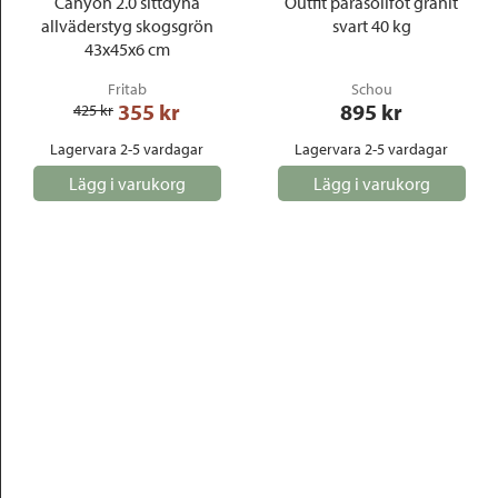
Canyon 2.0 sittdyna
Outfit parasollfot granit
allväderstyg skogsgrön
svart 40 kg
43x45x6 cm
Fritab
Schou
355
 kr
895
 kr
425
 kr
Lagervara 2-5 vardagar
Lagervara 2-5 vardagar
Lägg i varukorg
Lägg i varukorg