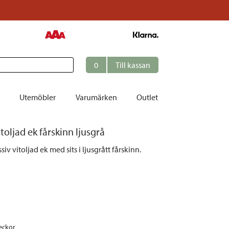
0
Till kassan
Utemöbler
Varumärken
Outlet
toljad ek fårskinn ljusgrå
et
iv vitoljad ek med sits i ljusgrått fårskinn.
ation
r
tolar | Solsängar
ring
ockar
eckor