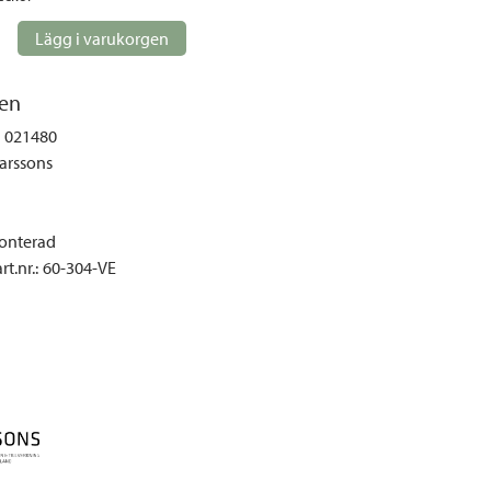
gemöbler
Lägg i varukorgen
rupper
lskydd
en
ller
021480
onger och tält
arssons
r och soffgrupper
nterad
öljer
t.nr.
:
60-304-VE
ök