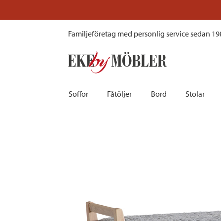
Meja bänk vitoljad ek fårskinn ljusgrå
Familjeföretag med personlig service sedan 19
Soffor
Fåtöljer
Bord
Stolar
Biosoffor | Recliner
Fotpallar och sittpuffar
Barbord
Barnstolar
Bäddsoffor
Fåtöljer i sammet
Matbord
Barstolar |
Divansoffor
Fåtöljer med fotpallar
Matgrupper
Pallar | Bä
Howardsoffor
Reclinerfåtöljer
Skrivbord
Skinnstolar
Hörnsoffor
Skinnfåtöljer
Småbord | Sidobord
Skrivbords
Soffor 2-sits | 3-sits | 4-sits
Tygfåtöljer
Soffbord
Stolsdyno
Skinnsoffor
Tillbehör till fåtölj
Trästolar