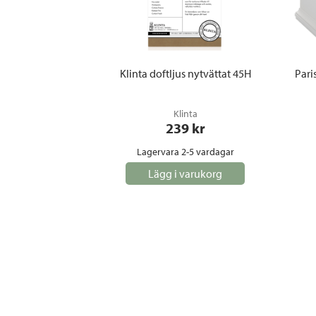
Klinta doftljus nytvättat 45H
Pari
Klinta
239
 kr
Lagervara 2-5 vardagar
Lägg i varukorg