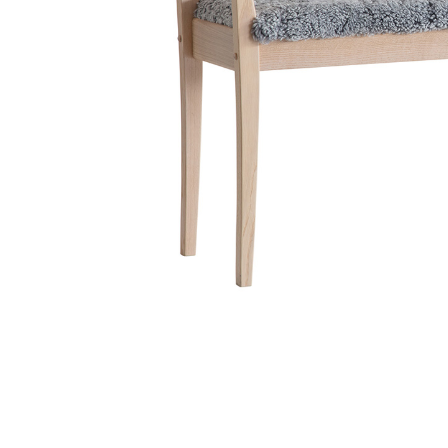
Sammetssoffor
Tygstolar
Soffgrupper
Tygsoffor
Tillbehör till soffa