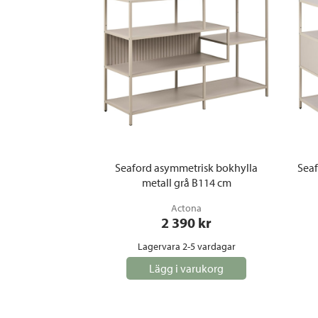
Seaford asymmetrisk bokhylla
Seaf
metall grå B114 cm
Actona
2 390
 kr
Lagervara 2-5 vardagar
Lägg i varukorg