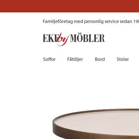
Marsden soffbord brunlackad ek/beige sten Ø60 cm
Familjeföretag med personlig service sedan 19
Soffor
Fåtöljer
Bord
Stolar
Biosoffor | Recliner
Fotpallar och sittpuffar
Barbord
Barnstolar
Bäddsoffor
Fåtöljer i sammet
Matbord
Barstolar |
Divansoffor
Fåtöljer med fotpallar
Matgrupper
Pallar | Bä
Howardsoffor
Reclinerfåtöljer
Skrivbord
Skinnstolar
Hörnsoffor
Skinnfåtöljer
Småbord | Sidobord
Skrivbords
Soffor 2-sits | 3-sits | 4-sits
Tygfåtöljer
Soffbord
Stolsdyno
Skinnsoffor
Tillbehör till fåtölj
Trästolar