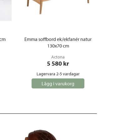
 cm
Emma soffbord ek/ekfanér natur
130x70 cm
Actona
5 580
 kr
Lagervara 2-5 vardagar
Lägg i varukorg