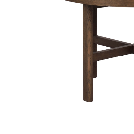
Sammetssoffor
Tygstolar
Soffgrupper
Tygsoffor
Tillbehör till soffa