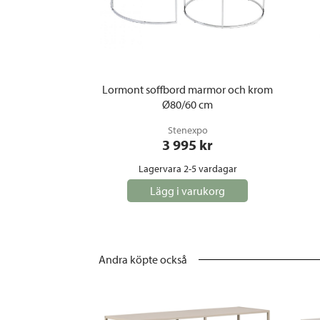
Lormont soffbord marmor och krom
Ø80/60 cm
Stenexpo
3 995
 kr
Lagervara 2-5 vardagar
Lägg i varukorg
Andra köpte också