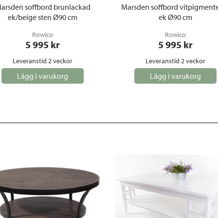
arsden soffbord brunlackad
Marsden soffbord vitpigment
ek/beige sten Ø90 cm
ek Ø90 cm
Rowico
Rowico
5 995
 kr
5 995
 kr
Leveranstid 2 veckor
Leveranstid 2 veckor
Lägg i varukorg
Lägg i varukorg