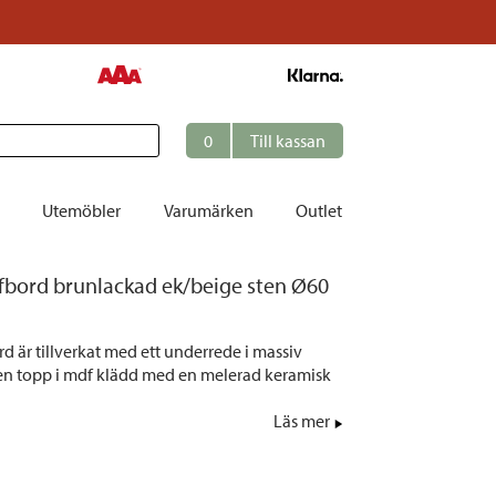
0
Till kassan
Utemöbler
Varumärken
Outlet
fbord brunlackad ek/beige sten Ø60
et
ation
d är tillverkat med ett underrede i massiv
r
en topp i mdf klädd med en melerad keramisk
tolar | Solsängar
Läs mer
ring
ockar