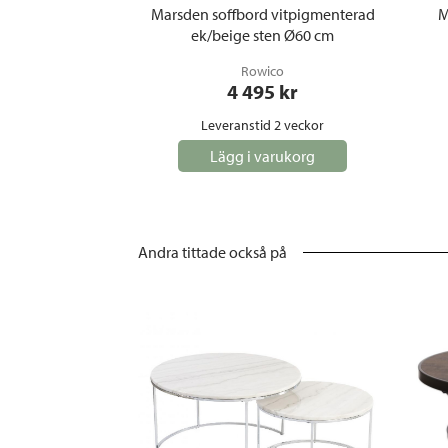
Marsden soffbord vitpigmenterad
M
ek/beige sten Ø60 cm
Rowico
4 495
 kr
Leveranstid 2 veckor
Lägg i varukorg
Andra tittade också på