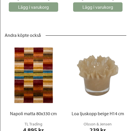
Lägg i varukorg
Lägg i varukorg
Andra köpte också
Napoli matta 80x330 cm
Loa ljuskopp beige H14 cm
TL Trading
Olsson & Jensen
4 895
 kr
239
 kr