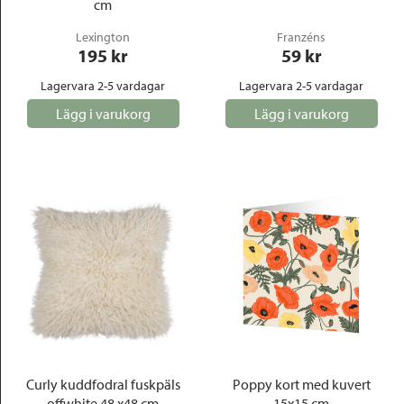
cm
Lexington
Franzéns
195
 kr
59
 kr
Lagervara 2-5 vardagar
Lagervara 2-5 vardagar
Lägg i varukorg
Lägg i varukorg
Curly kuddfodral fuskpäls
Poppy kort med kuvert
offwhite 48 x48 cm
15x15 cm