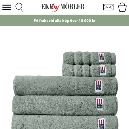
Lexington Original handduk vintagegrön
Välj Kategori
rakt vid alla köp över 10 000 kr
Just nu
Soffor
Fåtöljer
Bord
Stolar
Sängar
Förvaring
Inredning
Mattor
Belysning
Utemöbler
Varumärken