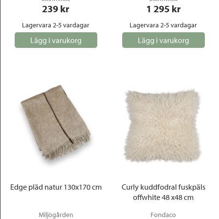
239
 kr
1 295
 kr
Lagervara 2-5 vardagar
Lagervara 2-5 vardagar
Lägg i varukorg
Lägg i varukorg
Edge pläd natur 130x170 cm
Curly kuddfodral fuskpäls
offwhite 48 x48 cm
Miljögården
Fondaco