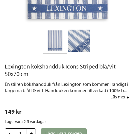
Outlet
Lexington kökshandduk Icons Striped blå/vit
50x70 cm
En stilren kökshandduk från Lexington som kommer i randigt i
färgerna blått & vitt. Handduken kommer tillverkad i 100% b...
Läs mer
149
 kr
Lagervara 2-5 vardagar
-
+
Lägg i varukorgen