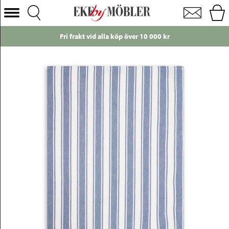
Lexington kökshandduk Icons Striped blå/vit 50x70 cm
Välj Kategori
Just nu!
Endast 49 kr i frakt till ombud
Soffor
Fåtöljer
Bord
Stolar
Sängar
Förvaring
Inredning
Mattor
Belysning
Utemöbler
Varumärken