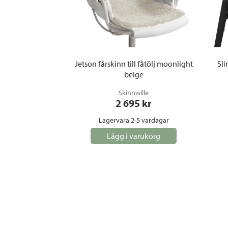
Jetson fårskinn till fåtölj moonlight
Sli
beige
Skinnwille
2 695
 kr
Lagervara 2-5 vardagar
Lägg i varukorg