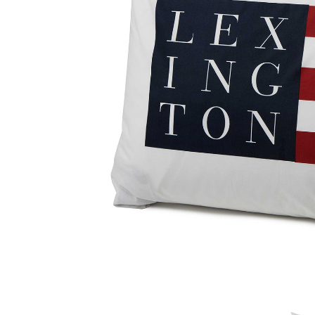
Sammetssoffor
Tygstolar
Soffgrupper
Tygsoffor
Tillbehör till soffa