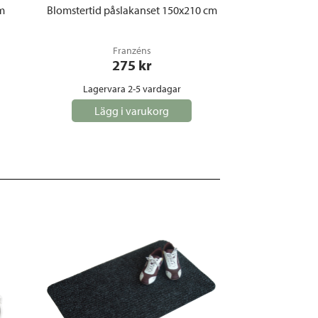
m
Blomstertid påslakanset 150x210 cm
Franzéns
275
 kr
Lagervara 2-5 vardagar
Lägg i varukorg