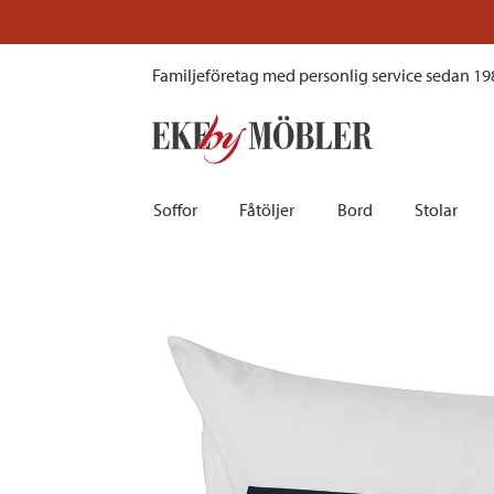
Lexington Icons kuddfodral vit 50x60 cm
Familjeföretag med personlig service sedan 19
Soffor
Fåtöljer
Bord
Stolar
Biosoffor | Recliner
Fotpallar och sittpuffar
Barbord
Barnstolar
Bäddsoffor
Fåtöljer i sammet
Matbord
Barstolar |
Divansoffor
Fåtöljer med fotpallar
Matgrupper
Pallar | Bä
Howardsoffor
Reclinerfåtöljer
Skrivbord
Skinnstolar
Hörnsoffor
Skinnfåtöljer
Småbord | Sidobord
Skrivbords
Soffor 2-sits | 3-sits | 4-sits
Tygfåtöljer
Soffbord
Stolsdyno
Skinnsoffor
Tillbehör till fåtölj
Trästolar