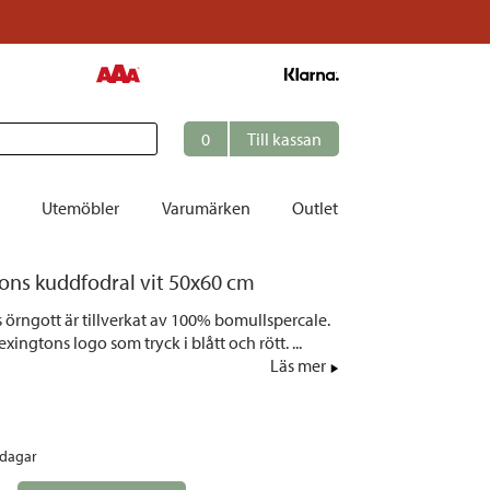
0
Till kassan
Utemöbler
Varumärken
Outlet
ons kuddfodral vit 50x60 cm
et
 örngott är tillverkat av 100% bomullspercale.
ation
xingtons logo som tryck i blått och rött. ...
r
Läs mer
tolar | Solsängar
ring
rdagar
ockar