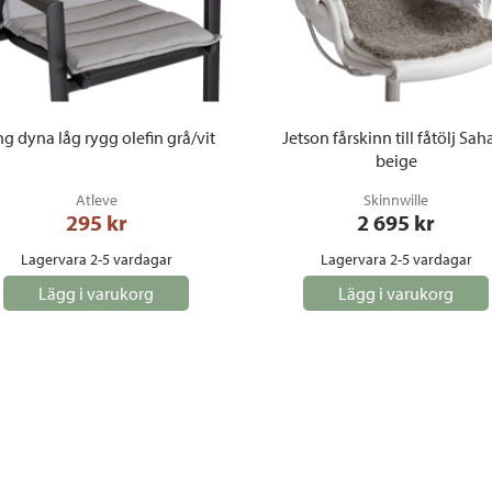
ng dyna låg rygg olefin grå/vit
Jetson fårskinn till fåtölj Sah
beige
Atleve
Skinnwille
295
 kr
2 695
 kr
Lagervara 2-5 vardagar
Lagervara 2-5 vardagar
Lägg i varukorg
Lägg i varukorg