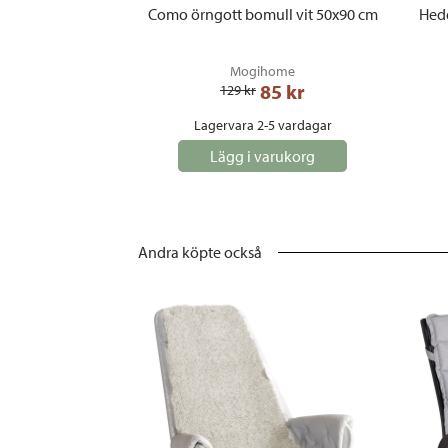
Como örngott bomull vit 50x90 cm
Hedd
Mogihome
85
 kr
129
 kr
Lagervara 2-5 vardagar
Lägg i varukorg
Andra köpte också