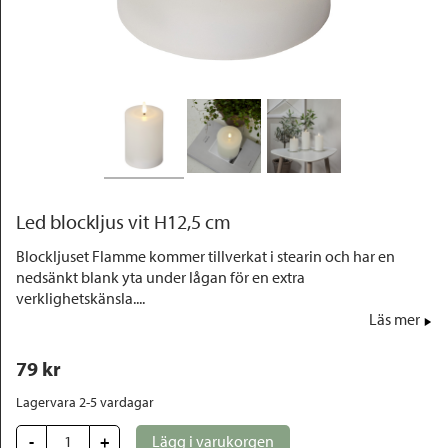
Outlet
Led blockljus vit H12,5 cm
Blockljuset Flamme kommer tillverkat i stearin och har en
nedsänkt blank yta under lågan för en extra
verklighetskänsla....
Läs mer
79
 kr
Lagervara 2-5 vardagar
-
+
Lägg i varukorgen