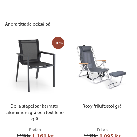
Andra tittade också på
-10%
Delia stapelbar karmstol
Roxy friluftsstol grå
aluminium grå och textilene
grå
Brafab
Fritab
1 161
 kr
1 095
 kr
1 290
 kr
1 195
 kr