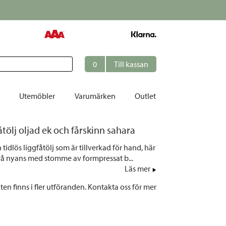
0
Till kassan
Utemöbler
Varumärken
Outlet
åtölj oljad ek och fårskinn sahara
et
 tidlös liggfåtölj som är tillverkad för hand, här
ation
 grå nyans med stomme av formpressat b...
r
Läs mer
tolar | Solsängar
en finns i fler utföranden. Kontakta oss för mer
ring
ockar