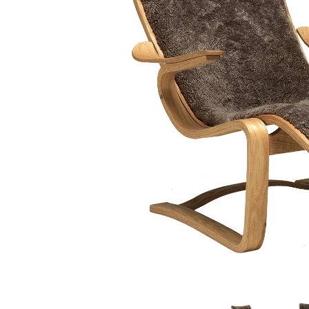
Sammetssoffor
Tygstolar
Soffgrupper
Tygsoffor
Tillbehör till soffa