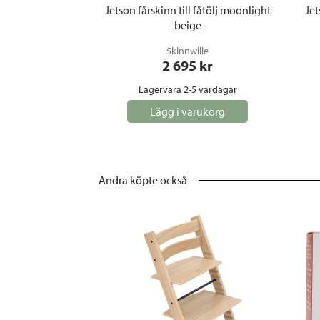
Jetson fårskinn till fåtölj moonlight
Jet
beige
Skinnwille
2 695
 kr
Lagervara 2-5 vardagar
Lägg i varukorg
Andra köpte också