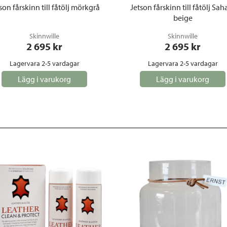
son fårskinn till fåtölj mörkgrå
Jetson fårskinn till fåtölj Sah
beige
Skinnwille
Skinnwille
2 695
 kr
2 695
 kr
Lagervara 2-5 vardagar
Lagervara 2-5 vardagar
Lägg i varukorg
Lägg i varukorg