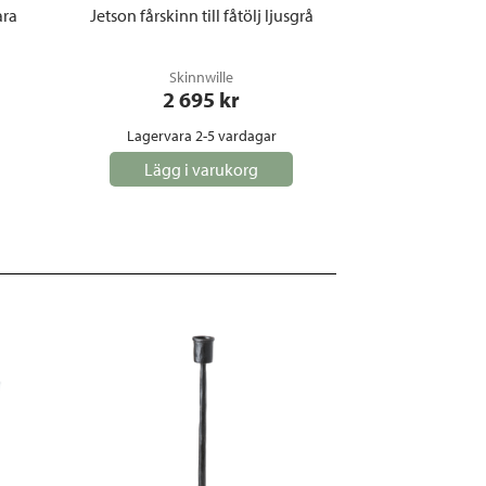
ara
Jetson fårskinn till fåtölj ljusgrå
Skinnwille
2 695
 kr
Lagervara 2-5 vardagar
Lägg i varukorg