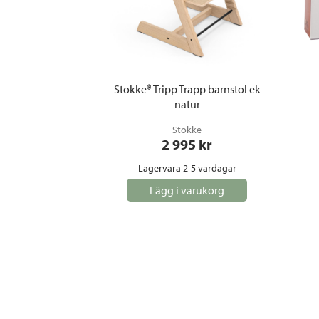
Stokke® Tripp Trapp barnstol ek
natur
Stokke
2 995
 kr
Lagervara 2-5 vardagar
Lägg i varukorg