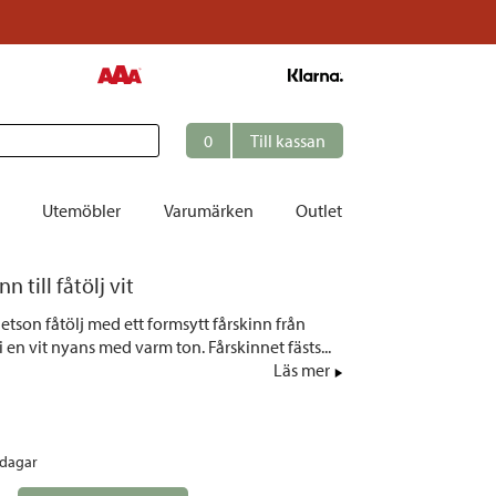
0
Till kassan
Utemöbler
Varumärken
Outlet
n till fåtölj vit
et
etson fåtölj med ett formsytt fårskinn från
ation
i en vit nyans med varm ton. Fårskinnet fästs...
r
Läs mer
tolar | Solsängar
ring
rdagar
ockar