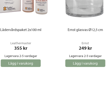
Lädervårdspaket 2x100 ml
Ernst glasvas Ø12,5 cm
Leathermaster
Ernst
355
 kr
249
 kr
Lagervara 2-5 vardagar
Lagervara 2-5 vardagar
Lägg i varukorg
Lägg i varukorg