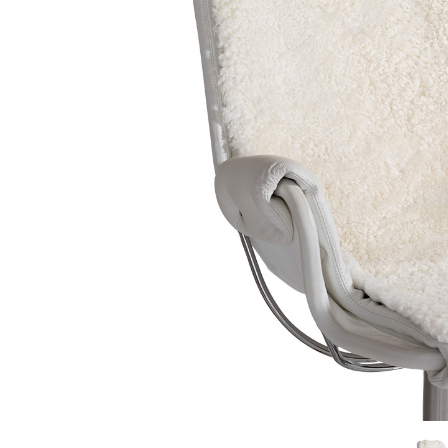
Sammetssoffor
Tygstolar
Soffgrupper
Tygsoffor
Tillbehör till soffa