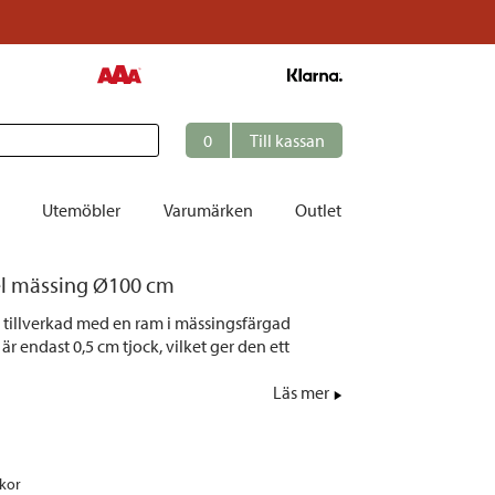
0
Till kassan
Utemöbler
Varumärken
Outlet
el mässing Ø100 cm
et
r tillverkad med en ram i mässingsfärgad
ation
är endast 0,5 cm tjock, vilket ger den ett
r
Läs mer
tolar | Solsängar
ring
ockar
ckor