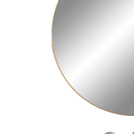
Sammetssoffor
Tygstolar
Soffgrupper
Tygsoffor
Tillbehör till soffa