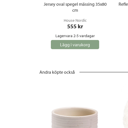
Jersey oval spegel mässing 35x80
Refle
cm
House Nordic
555
 kr
Lagervara 2-5 vardagar
Lägg i varukorg
Andra köpte också