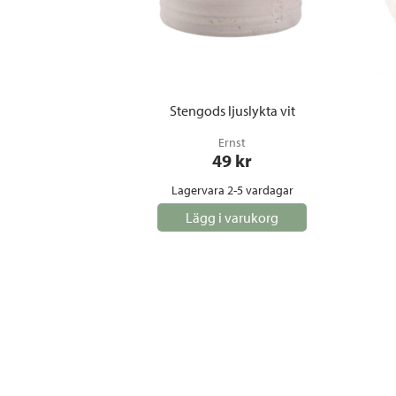
Stengods ljuslykta vit
Ernst
49
 kr
Lagervara 2-5 vardagar
Lägg i varukorg