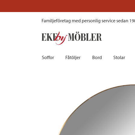
Jersey spegel mässing Ø100 cm
Familjeföretag med personlig service sedan 19
Soffor
Fåtöljer
Bord
Stolar
Biosoffor | Recliner
Fotpallar och sittpuffar
Barbord
Barnstolar
Bäddsoffor
Fåtöljer i sammet
Matbord
Barstolar |
Divansoffor
Fåtöljer med fotpallar
Matgrupper
Pallar | Bä
Howardsoffor
Reclinerfåtöljer
Skrivbord
Skinnstolar
Hörnsoffor
Skinnfåtöljer
Småbord | Sidobord
Skrivbords
Soffor 2-sits | 3-sits | 4-sits
Tygfåtöljer
Soffbord
Stolsdyno
Skinnsoffor
Tillbehör till fåtölj
Trästolar