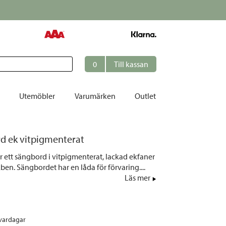
0
Till kassan
Utemöbler
Varumärken
Outlet
et
rd ek vitpigmenterat
ation
r ett sängbord i vitpigmenterat, lackad ekfaner
r
en. Sängbordet har en låda för förvaring....
Läs mer
tolar | Solsängar
ring
ockar
 vardagar