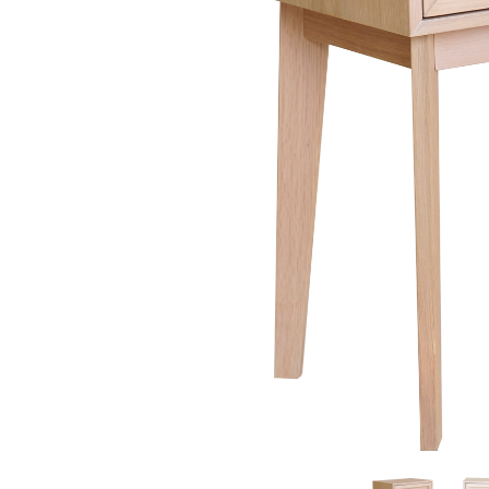
Sammetssoffor
Tygstolar
Soffgrupper
Tygsoffor
Tillbehör till soffa