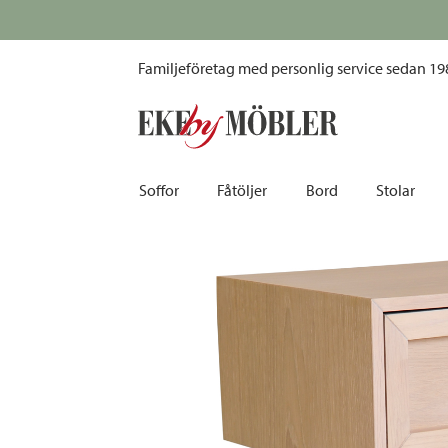
Isak sängbord ek vitpigmenterat
Fri frakt vid alla köp över 10 000 kr
Familjeföretag med personlig service sedan 19
Soffor
Fåtöljer
Bord
Stolar
Biosoffor | Recliner
Fotpallar och sittpuffar
Barbord
Barnstolar
Bäddsoffor
Fåtöljer i sammet
Matbord
Barstolar |
Divansoffor
Fåtöljer med fotpallar
Matgrupper
Pallar | Bä
Howardsoffor
Reclinerfåtöljer
Skrivbord
Skinnstolar
Hörnsoffor
Skinnfåtöljer
Småbord | Sidobord
Skrivbords
Soffor 2-sits | 3-sits | 4-sits
Tygfåtöljer
Soffbord
Stolsdyno
Skinnsoffor
Tillbehör till fåtölj
Trästolar