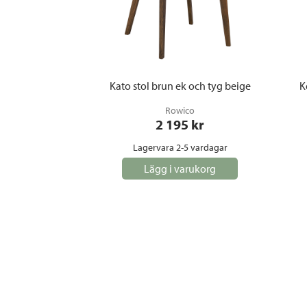
Kato stol brun ek och tyg beige
K
Rowico
2 195
 kr
Lagervara 2-5 vardagar
Lägg i varukorg