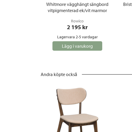
Whitmore vägghängt sängbord
Bris
vitpigmenterad ek/vit marmor
Rowico
2 195
 kr
Lagervara 2-5 vardagar
Lägg i varukorg
Andra köpte också