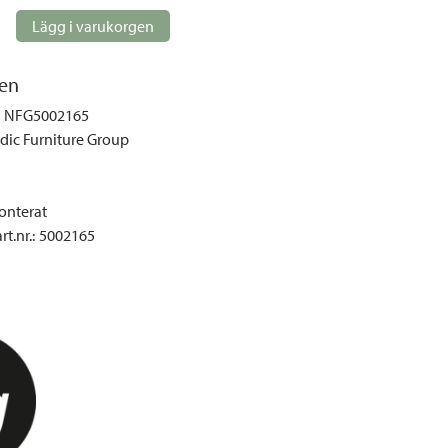
gemöbler
Lägg i varukorgen
rupper
lskydd
en
ller
NFG5002165
onger och tält
dic Furniture Group
r och soffgrupper
nterat
öljer
t.nr.
:
5002165
ök