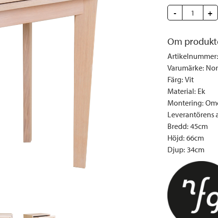
Täcken och kuddar
Sängbord
Klockor
Taklampor
Loun
-
+
Vedställ
Kuddar | Plädar
Vägglampor
Matg
Vinställ
Ljuslyktor | Ljusstakar
Utelampor
Möbe
Om produkt
Vitrinskåp
Ljus | Doft
Paraso
Artikelnummer
:
Garderober
Skafferi
Pavilj
Varumärke
:
Nor
Färg
:
Vit
Speglar
Soffo
Material
:
Ek
Tavlor
Stolar
Montering
:
Omo
Vaser | Krukor
Utefåt
Leverantörens ar
Bredd
:
45cm
Utek
Höjd
:
66cm
Djup
:
34cm