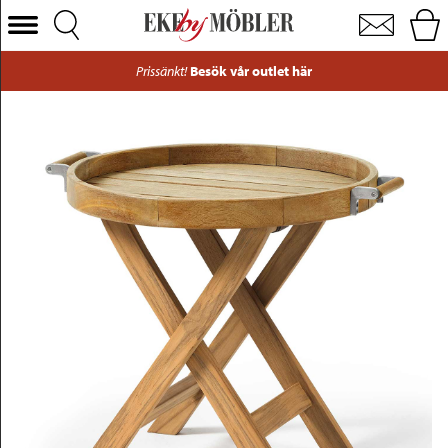
Inout Form sidobord teak Ø50 cm
Välj Kategori
Prissänkt!
Besök vår outlet här
Soffor
Fåtöljer
Bord
Stolar
Sängar
Förvaring
Inredning
Mattor
Belysning
Utemöbler
Varumärken