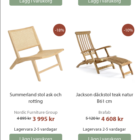
Lägg i varukorg
Lägg i varukorg
-18%
-10%
Summerland stol ask och
Jackson däckstol teak natur
rotting
B61 cm
Nordic Furniture Group
Brafab
3 995
 kr
4 608
 kr
4 895
 kr
5 120
 kr
Lagervara 2-5 vardagar
Lagervara 2-5 vardagar
Lägg i varukorg
Lägg i varukorg