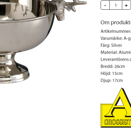
Täcken och kuddar
Sängbord
Klockor
Taklampor
Loun
-
+
Vedställ
Kuddar | Plädar
Vägglampor
Matg
Vinställ
Ljuslyktor | Ljusstakar
Utelampor
Möbe
Om produkt
Vitrinskåp
Ljus | Doft
Paraso
Artikelnummer
:
Varumärke
:
A-g
Garderober
Skafferi
Pavilj
Färg
:
Silver
Speglar
Soffo
Material
:
Alumi
Tavlor
Stolar
Leverantörens ar
Bredd
:
26cm
Vaser | Krukor
Utefåt
Höjd
:
15cm
Utek
Djup
:
17cm