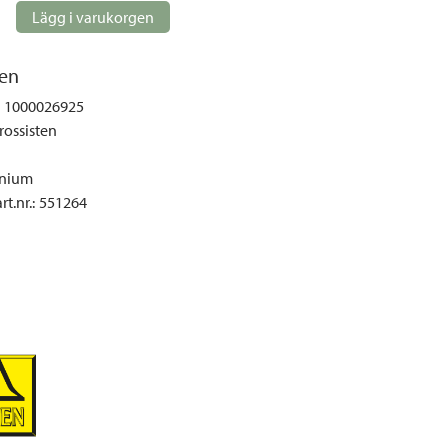
gemöbler
Lägg i varukorgen
rupper
lskydd
en
ller
1000026925
rossisten
onger och tält
r och soffgrupper
nium
t.nr.
:
551264
öljer
ök