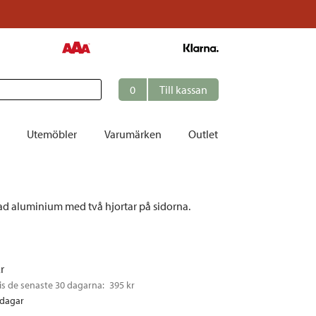
0
Till kassan
Utemöbler
Varumärken
Outlet
et
rgad aluminium med två hjortar på sidorna.
ation
r
tolar | Solsängar
kr
ring
is de senaste 30 dagarna: 
395 kr
ockar
rdagar