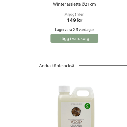
Winter assiette Ø21 cm
Miljögården
149
 kr
Lagervara 2-5 vardagar
Lägg i varukorg
Andra köpte också