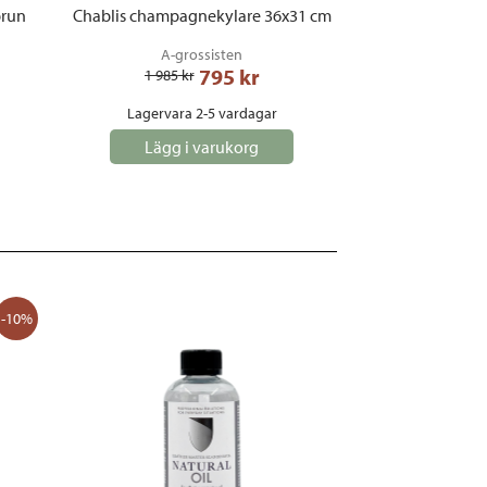
brun
Chablis champagnekylare 36x31 cm
A-grossisten
795
 kr
1 985
 kr
Lagervara 2-5 vardagar
Lägg i varukorg
-10%