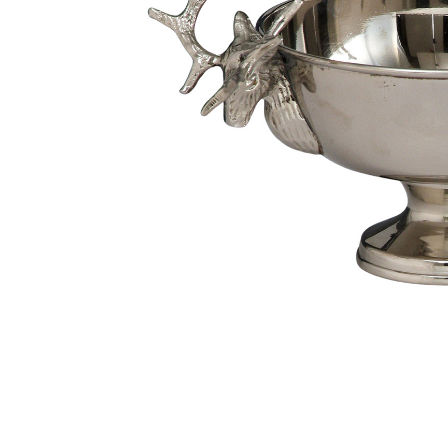
Sammetssoffor
Tygstolar
Soffgrupper
Tygsoffor
Tillbehör till soffa