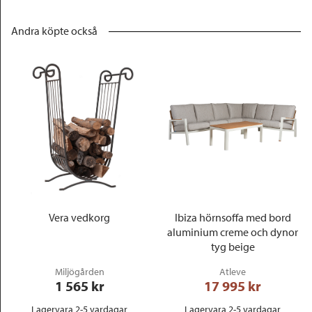
Andra köpte också
Vera vedkorg
Ibiza hörnsoffa med bord
aluminium creme och dynor
tyg beige
Miljögården
Atleve
1 565
 kr
17 995
 kr
Lagervara 2-5 vardagar
Lagervara 2-5 vardagar