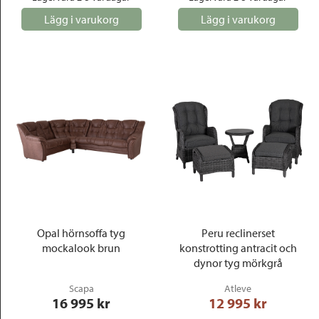
Lägg i varukorg
Lägg i varukorg
Opal hörnsoffa tyg
Peru reclinerset
mockalook brun
konstrotting antracit och
dynor tyg mörkgrå
Scapa
Atleve
16 995
 kr
12 995
 kr