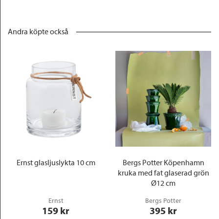
Andra köpte också
Ernst glasljuslykta 10 cm
Bergs Potter Köpenhamn
kruka med fat glaserad grön
Ø12 cm
Ernst
Bergs Potter
159
 kr
395
 kr