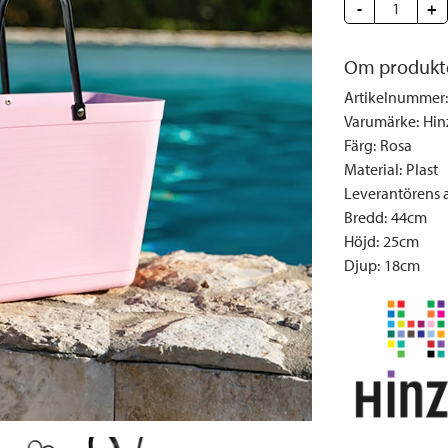
Täcken och kuddar
Sängbord
Klockor
Taklampor
-
Loun
+
Vedställ
Kuddar | Plädar
Vägglampor
Matg
Om produkt
Vinställ
Ljuslyktor | Ljusstakar
Utelampor
Möbe
Artikelnummer
:
Vitrinskåp
Ljus | Doft
Paraso
Varumärke
:
Hin
Garderober
Skafferi
Pavilj
Färg
:
Rosa
Speglar
Soffo
Material
:
Plast
Leverantörens ar
Tavlor
Stolar
Bredd
:
44cm
Vaser | Krukor
Utefåt
Höjd
:
25cm
Utek
Djup
:
18cm