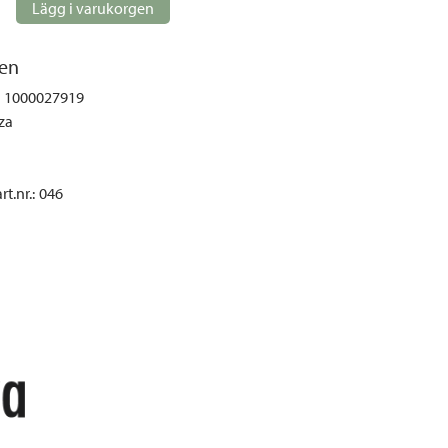
gemöbler
Lägg i varukorgen
rupper
en
lskydd
1000027919
ller
za
onger och tält
r och soffgrupper
t.nr.
:
046
öljer
ök