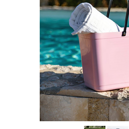
Sammetssoffor
Tygstolar
Soffgrupper
Tygsoffor
Tillbehör till soffa