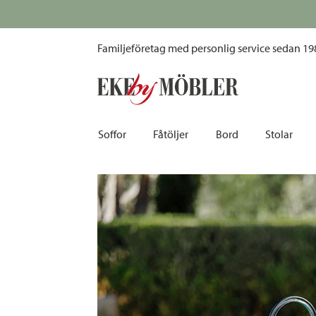
Hinza green plastic väska stor gammelrosa
Familjeföretag med personlig service sedan 19
Soffor
Fåtöljer
Bord
Stolar
Biosoffor | Recliner
Fotpallar och sittpuffar
Barbord
Barnstolar
Bäddsoffor
Fåtöljer i sammet
Matbord
Barstolar |
Divansoffor
Fåtöljer med fotpallar
Matgrupper
Pallar | Bä
Howardsoffor
Reclinerfåtöljer
Skrivbord
Skinnstolar
Hörnsoffor
Skinnfåtöljer
Småbord | Sidobord
Skrivbords
Soffor 2-sits | 3-sits | 4-sits
Tygfåtöljer
Soffbord
Stolsdyno
Skinnsoffor
Tillbehör till fåtölj
Trästolar