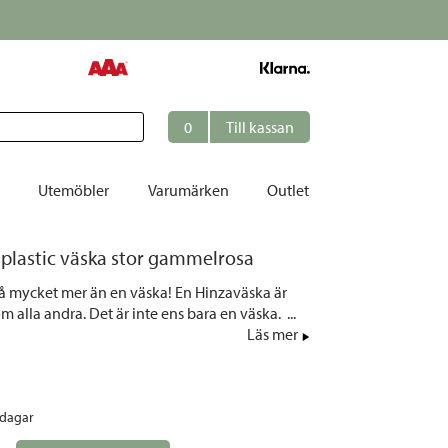
0
Till kassan
Utemöbler
Varumärken
Outlet
 plastic väska stor gammelrosa
et
å mycket mer än en väska! En Hinzaväska är
ation
m alla andra. Det är inte ens bara en väska. ...
r
Läs mer
tolar | Solsängar
ring
rdagar
ockar