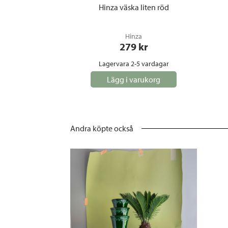
Hinza väska liten röd
Hinza
279
 kr
Lagervara 2-5 vardagar
Lägg i varukorg
Andra köpte också