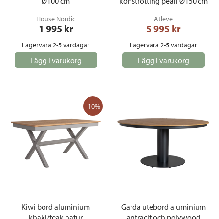
Ø100 cm
konstrotting pearl Ø150 cm
House Nordic
Atleve
1 995
 kr
5 995
 kr
Lagervara 2-5 vardagar
Lagervara 2-5 vardagar
Lägg i varukorg
Lägg i varukorg
-10%
Kiwi bord aluminium
Garda utebord aluminium
khaki/teak natur
antracit och polywood