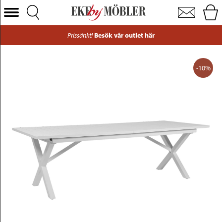
Hillmond utebord med kryssben aluminium vit 240/310x100 cm
Välj Kategori
Prissänkt!
Besök vår outlet här
Soffor
Fåtöljer
-10%
Bord
Stolar
Sängar
Förvaring
Inredning
Mattor
Belysning
Utemöbler
Varumärken