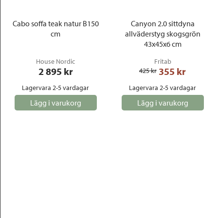
Cabo soffa teak natur B150
Canyon 2.0 sittdyna
cm
allväderstyg skogsgrön
43x45x6 cm
House Nordic
Fritab
2 895
 kr
355
 kr
425
 kr
Lagervara 2-5 vardagar
Lagervara 2-5 vardagar
Lägg i varukorg
Lägg i varukorg