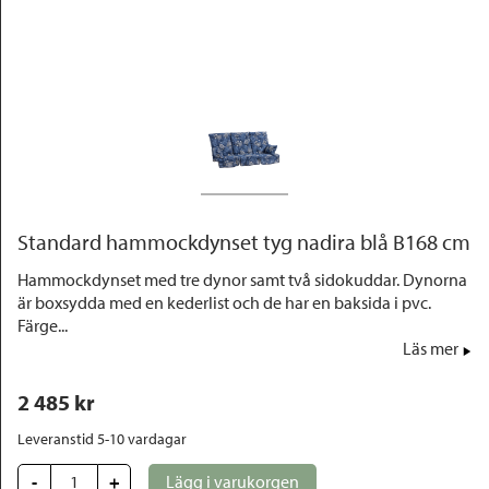
Outlet
Standard hammockdynset tyg nadira blå B168 cm
Hammockdynset med tre dynor samt två sidokuddar. Dynorna
är boxsydda med en kederlist och de har en baksida i pvc.
Färge...
Läs mer
2 485
 kr
Leveranstid 5-10 vardagar
-
+
Lägg i varukorgen