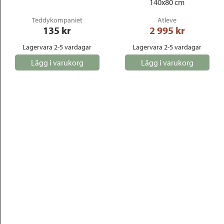
140x80 cm
Teddykompaniet
Atleve
135
 kr
2 995
 kr
Lagervara 2-5 vardagar
Lagervara 2-5 vardagar
Lägg i varukorg
Lägg i varukorg