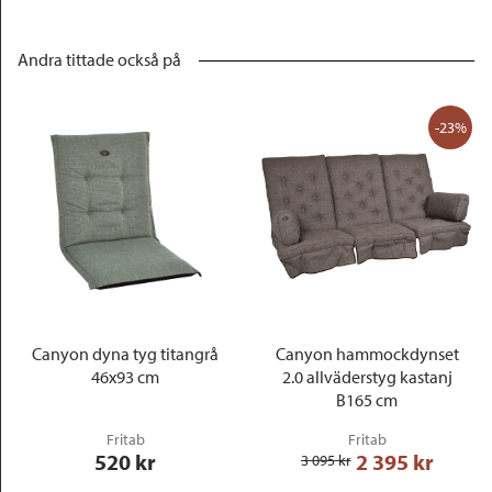
Andra tittade också på
-23%
Canyon dyna tyg titangrå
Canyon hammockdynset
46x93 cm
2.0 allväderstyg kastanj
B165 cm
Fritab
Fritab
520
 kr
2 395
 kr
3 095
 kr