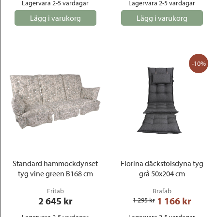
Lagervara 2-5 vardagar
Lagervara 2-5 vardagar
Lägg i varukorg
Lägg i varukorg
-10%
Standard hammockdynset
Florina däckstolsdyna tyg
tyg vine green B168 cm
grå 50x204 cm
Fritab
Brafab
2 645
 kr
1 166
 kr
1 295
 kr