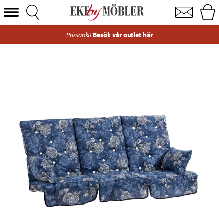
Standard hammockdynset tyg nadira blå B168 cm
Välj Kategori
Prissänkt!
Besök vår outlet här
Soffor
Fåtöljer
Bord
Stolar
Sängar
Förvaring
Inredning
Mattor
Belysning
Utemöbler
Varumärken