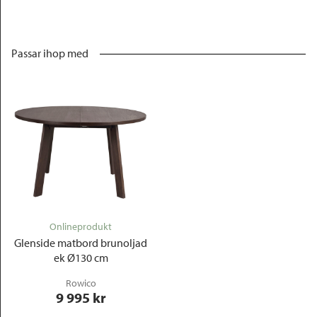
Passar ihop med
Onlineprodukt
Glenside matbord brunoljad
ek Ø130 cm
Rowico
9 995
 kr