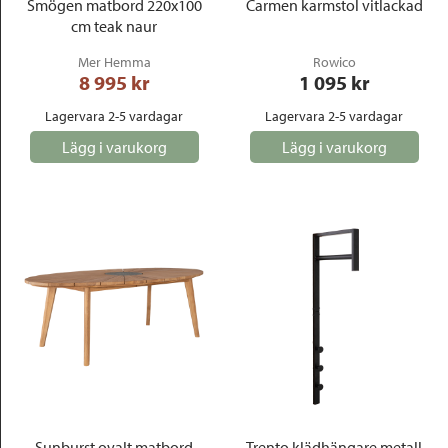
Smögen matbord 220x100
Carmen karmstol vitlackad
cm teak naur
Mer Hemma
Rowico
8 995
 kr
1 095
 kr
Lagervara 2-5 vardagar
Lagervara 2-5 vardagar
Lägg i varukorg
Lägg i varukorg
Sunburst ovalt matbord
Trento klädhängare metall