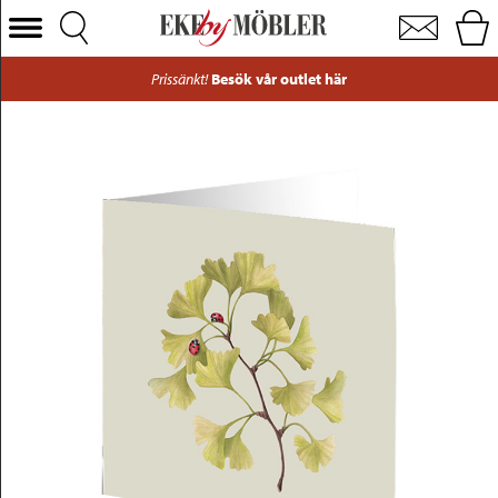
Ginkgo nyckelpiga litet kort 7,5x7,5 cm
Välj Kategori
Prissänkt!
Besök vår outlet här
Soffor
Fåtöljer
Bord
Stolar
Sängar
Förvaring
Inredning
Mattor
Belysning
Utemöbler
Varumärken