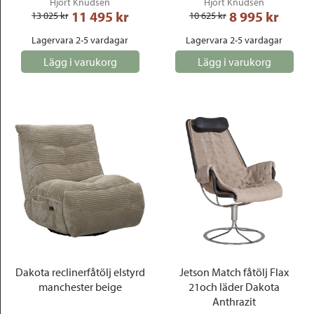
Hjort Knudsen
Hjort Knudsen
11 495
 kr
8 995
 kr
13 025
 kr
10 625
 kr
Lagervara 2-5 vardagar
Lagervara 2-5 vardagar
Lägg i varukorg
Lägg i varukorg
Dakota reclinerfåtölj elstyrd
Jetson Match fåtölj Flax
manchester beige
21och läder Dakota
Anthrazit