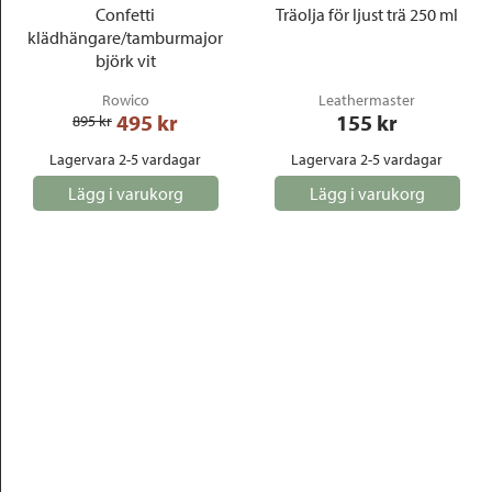
Confetti
Träolja för ljust trä 250 ml
klädhängare/tamburmajor
björk vit
Rowico
Leathermaster
495
 kr
155
 kr
895
 kr
Lagervara 2-5 vardagar
Lagervara 2-5 vardagar
Lägg i varukorg
Lägg i varukorg