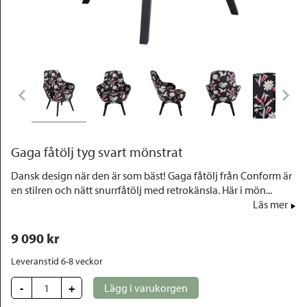
Outlet
Gaga fåtölj tyg svart mönstrat
Dansk design när den är som bäst! Gaga fåtölj från Conform är
en stilren och nätt snurrfåtölj med retrokänsla. Här i mön...
Läs mer
9 090
 kr
Leveranstid 6-8 veckor
-
+
Lägg i varukorgen