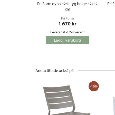
Fri Form dyna 4241 tyg beige 42x42
Fri 
cm
Fri Form
1 670
 kr
Leveranstid 2-4 veckor
Lägg i varukorg
Andra tittade också på
-10%