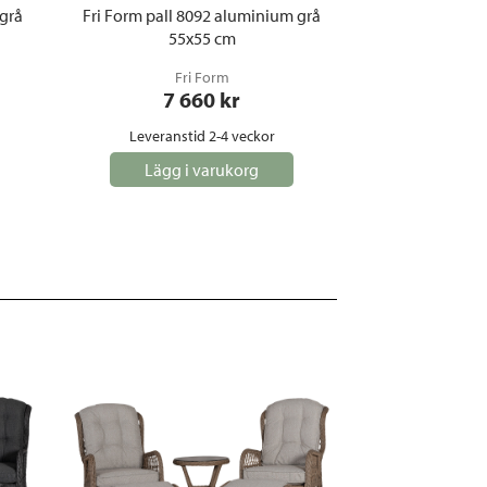
 grå
Fri Form pall 8092 aluminium grå
Fri Form bänk 
55x55 cm
135
Fri Form
Fr
7 660
 kr
11 
Leveranstid 2-4 veckor
Leveranst
Lägg i varukorg
Lägg i