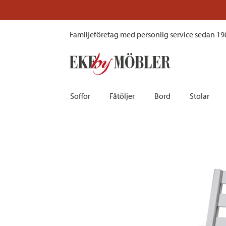
Fri Form fåtölj 8005 aluminium grå B
Familjeföretag med personlig service sedan 19
Soffor
Fåtöljer
Bord
Stolar
Biosoffor | Recliner
Fotpallar och sittpuffar
Barbord
Barnstolar
Bäddsoffor
Fåtöljer i sammet
Matbord
Barstolar |
Divansoffor
Fåtöljer med fotpallar
Matgrupper
Pallar | Bä
Howardsoffor
Reclinerfåtöljer
Skrivbord
Skinnstolar
Hörnsoffor
Skinnfåtöljer
Småbord | Sidobord
Skrivbords
Soffor 2-sits | 3-sits | 4-sits
Tygfåtöljer
Soffbord
Stolsdyno
Skinnsoffor
Tillbehör till fåtölj
Trästolar