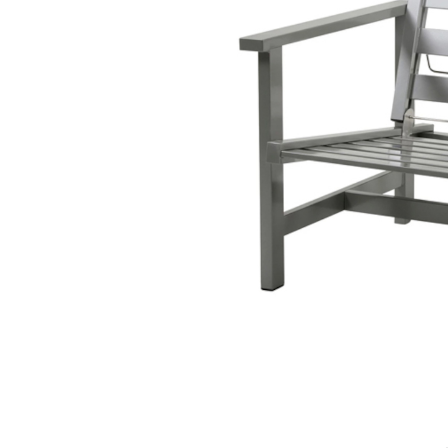
Sammetssoffor
Tygstolar
Soffgrupper
Tygsoffor
Tillbehör till soffa