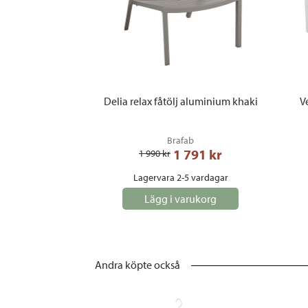
Delia relax fåtölj aluminium khaki
V
Brafab
1 791
 kr
1 990
 kr
Lagervara 2-5 vardagar
Lägg i varukorg
Andra köpte också