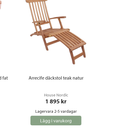
 fat
Arrecife däckstol teak natur
House Nordic
1 895
 kr
Lagervara 2-5 vardagar
Lägg i varukorg