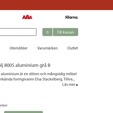
0
Till kassan
Utemöbler
Varumärken
Outlet
ölj 8005 aluminium grå B
et
rå aluminium är en stilren och mångsidig möbel
ation
rkända formgivaren Elsa Stackelberg. Tillve...
r
Läs mer
tolar | Solsängar
ring
eckor
ockar