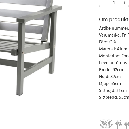
Täcken och kuddar
Sängbord
Klockor
Taklampor
-
Loun
+
Vedställ
Kuddar | Plädar
Vägglampor
Matg
Om produkt
Vinställ
Ljuslyktor | Ljusstakar
Utelampor
Möbe
Artikelnummer
:
Vitrinskåp
Ljus | Doft
Paraso
Varumärke
:
Fri
Garderober
Skafferi
Pavilj
Färg
:
Grå
Speglar
Soffo
Material
:
Alumi
Montering
:
Omo
Tavlor
Stolar
Leverantörens ar
Vaser | Krukor
Utefåt
Bredd
:
67cm
Utek
Höjd
:
82cm
Djup
:
55cm
Sitthöjd
:
31cm
Sittbredd
:
55c