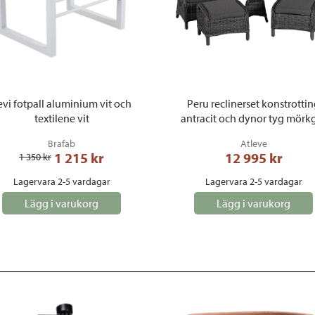
evi fotpall aluminium vit och
Peru reclinerset konstrotti
textilene vit
antracit och dynor tyg mörk
Brafab
Atleve
1 215
 kr
12 995
 kr
1 350
 kr
Lagervara 2-5 vardagar
Lagervara 2-5 vardagar
Lägg i varukorg
Lägg i varukorg