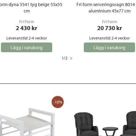
Form dyna 5541 tyg beige 55x55
Fri form serveringsvagn 8014
cm
aluminium 45x77 cm
Fri Form
Fri Form
2 430
 kr
20 730
 kr
Leveranstid 2-4 veckor
Leveranstid 2-4 veckor
Lägg i varukorg
Lägg i varukorg
1
/
2
>
-10%