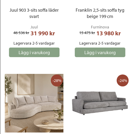
Juul 903 3-sits soffa läder
Franklin 2,5-sits soffa tyg
svart
beige 199 cm
Juul
Furninova
31 990
 kr
13 980
 kr
46 536
 kr
15 475
 kr
Lagervara 2-5 vardagar
Lagervara 2-5 vardagar
Lägg i varukorg
Lägg i varukorg
-28%
-24%