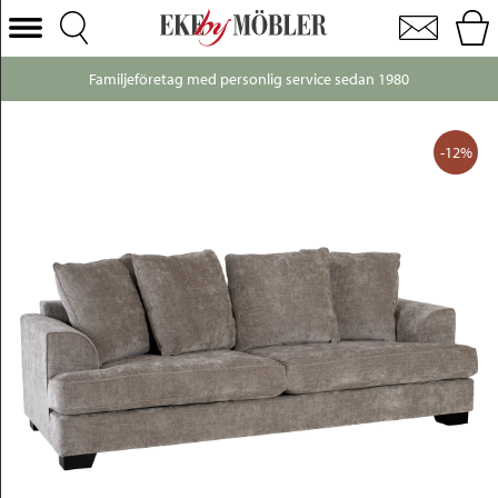
Franklin 3-sits soffa tyg beige 231 cm
Välj Kategori
Familjeföretag med personlig service sedan 1980
Soffor
Fåtöljer
-12%
Bord
Stolar
Sängar
Förvaring
Inredning
Mattor
Belysning
Utemöbler
Varumärken