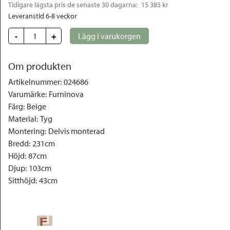
Tidigare lägsta pris de senaste 30 dagarna: 
15 385 kr
Leveranstid 6-8 veckor
-
+
Lägg i varukorgen
Om produkten
Artikelnummer
:
024686
Varumärke
:
Furninova
Färg
:
Beige
Material
:
Tyg
Montering
:
Delvis monterad
Bredd
:
231cm
Höjd
:
87cm
Djup
:
103cm
Sitthöjd
:
43cm