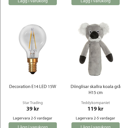
Lägg i varukorg
Lägg i varukorg
Decoration E14 LED 15W
Diinglisar skallra koala grå
H15 cm
Star Trading
Teddykompaniet
39
 kr
119
 kr
Lagervara 2-5 vardagar
Lagervara 2-5 vardagar
Lägg i varukorg
Lägg i varukorg