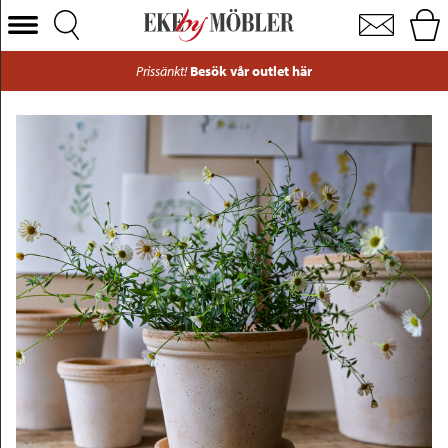
Flora kruka med fat rosa Ø25 cm
Välj Kategori
Prissänkt!
Besök vår outlet här
Soffor
Fåtöljer
Bord
Stolar
Sängar
Förvaring
Inredning
Mattor
Belysning
Utemöbler
Varumärken