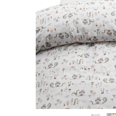
Sammetssoffor
Tygstolar
Soffgrupper
Tygsoffor
Tillbehör till soffa