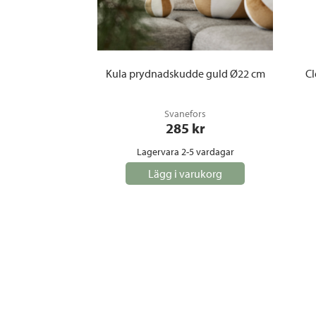
Kula prydnadskudde guld Ø22 cm
Cl
Svanefors
285
 kr
Lagervara 2-5 vardagar
Lägg i varukorg