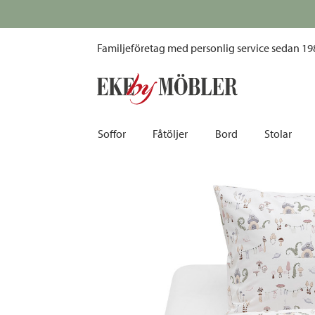
Fingal påslakanset 150x210 cm
Familjeföretag med personlig service sedan 19
Soffor
Fåtöljer
Bord
Stolar
Biosoffor | Recliner
Fotpallar och sittpuffar
Barbord
Barnstolar
Bäddsoffor
Fåtöljer i sammet
Matbord
Barstolar |
Divansoffor
Fåtöljer med fotpallar
Matgrupper
Pallar | Bä
Howardsoffor
Reclinerfåtöljer
Skrivbord
Skinnstolar
Hörnsoffor
Skinnfåtöljer
Småbord | Sidobord
Skrivbords
Soffor 2-sits | 3-sits | 4-sits
Tygfåtöljer
Soffbord
Stolsdyno
Skinnsoffor
Tillbehör till fåtölj
Trästolar