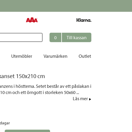
0
Till kassan
Utemöbler
Varumärken
Outlet
akanset 150x210 cm
et
nzens i hösttema. Setet består av ett påslakan i
ation
0 cm och ett örngott i storleken 50x60 ...
r
Läs mer
tolar | Solsängar
ring
rdagar
ockar