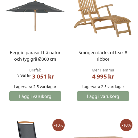
Reggio parasoll trä natur
Smögen däckstol teak 8
och tyg grå Ø300 cm
ribbor
Brafab
Mer Hemma
3 051
 kr
4 995
 kr
3 390
 kr
Lagervara 2-5 vardagar
Lagervara 2-5 vardagar
Lägg i varukorg
Lägg i varukorg
-10%
-10%