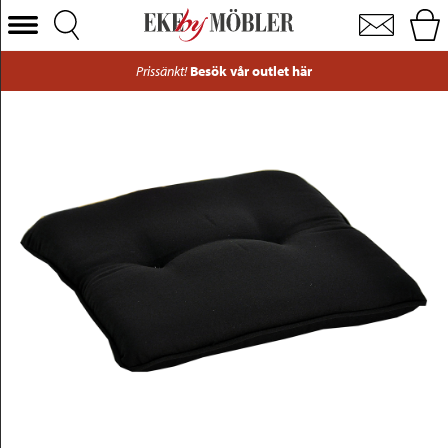
Fiji sittdyna tyg svart 40x42 cm
Välj Kategori
Prissänkt!
Besök vår outlet här
Soffor
Fåtöljer
Bord
Stolar
Sängar
Förvaring
Inredning
Mattor
Belysning
Utemöbler
Varumärken