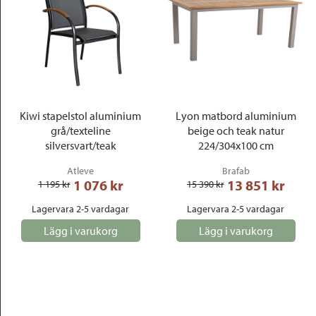
Kiwi stapelstol aluminium
Lyon matbord aluminium
grå/texteline
beige och teak natur
silversvart/teak
224/304x100 cm
Atleve
Brafab
1 076
 kr
13 851
 kr
1 195
 kr
15 390
 kr
Lagervara 2-5 vardagar
Lagervara 2-5 vardagar
Lägg i varukorg
Lägg i varukorg